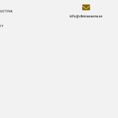
UCTIVA
info@clinicasaona.es
 Y